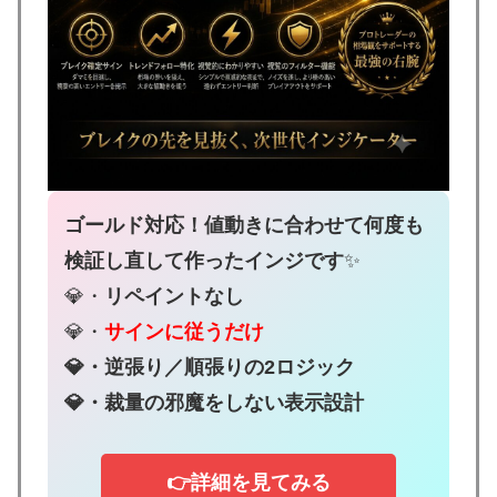
ゴールド対応！値動きに合わせて何度も
検証し直して作ったインジです
✨
💎・
リペイントなし
💎・
サインに従うだけ
💎・逆張り／順張りの2ロジック
💎・裁量の邪魔をしない表示設計
👉詳細を見てみる