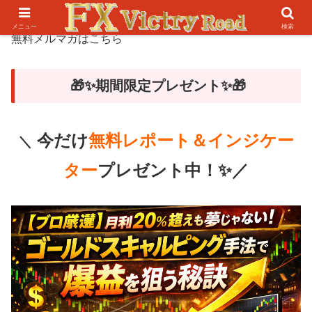
メニュー
検索
無料メルマガはこちら
🎁✨期間限定プレゼント✨🎁
今だけ
無料レポート＆インジケー
＼
ター
プレゼント中！✨／