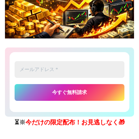
⏳※
今だけの限定配布！お見逃しなく🎁