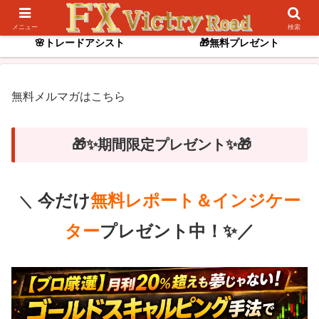
📌逆張りスキャル
✨ゴールド専用インジ
メニュー
検索
🌸トレードアシスト
🎁無料プレゼント
無料メルマガはこちら
🎁✨期間限定プレゼント✨🎁
今だけ
無料レポート＆インジケー
＼
ター
プレゼント中！✨／