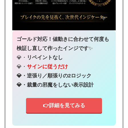
ゴールド対応！値動きに合わせて何度も
検証し直して作ったインジです
✨
💎・
リペイントなし
💎・
サインに従うだけ
💎・逆張り／順張りの2ロジック
💎・裁量の邪魔をしない表示設計
👉詳細を見てみる