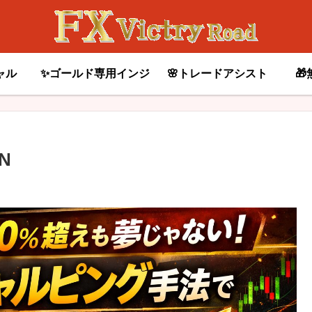
ャル
✨ゴールド専用インジ
🌸トレードアシスト

N