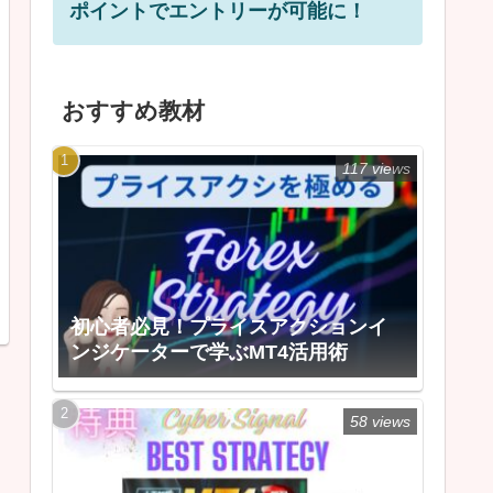
ポイントでエントリーが可能に！
おすすめ教材
117 views
初心者必見！プライスアクションイ
ンジケーターで学ぶMT4活用術
58 views