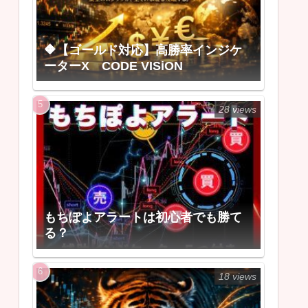
🔶【ゴールド対応】高勝率インジケ
ーターX CODE VISiON
28 views
もちぽよアラートは初心者でも勝て
る？
18 views