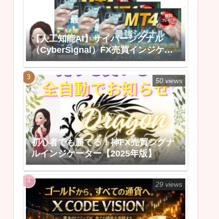
【人工知能AI】サイバーシグナル
（CyberSignal）FX売買インジケー
ター 最強特典追加！
50 views
初心者でも勝てる！神FX売買シグナ
ルインジケーター【2025年版】
29 views