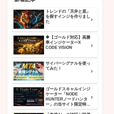
トレンドの「天井と底」
を探すインジを作りまし
た
🔶【ゴールド対応】高勝
率インジケーターX
CODE VISiON
サイバーシグナルを使っ
てみた！
ゴールドスキャルインジ
ケーター「NODE
HUNTERノードハンタ
ー」の当サイト限定特典
「Trade Corel」