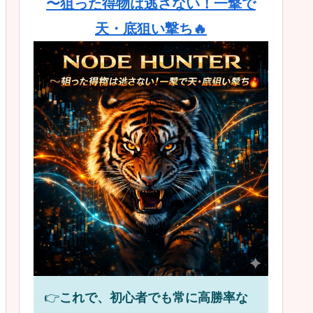
〜狙った得物は逃さない！一撃で
天・底狙い撃ち🔥
👉
これで、初心者でも常に高勝率な