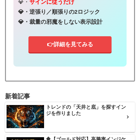
💎・
サインに従うだけ
💎・逆張り／順張りの2ロジック
💎・裁量の邪魔をしない表示設計
👉詳細を見てみる
新着記事
トレンドの「天井と底」を探すイン
ジを作りました
🔶【ゴールド対応】高勝率インジケ